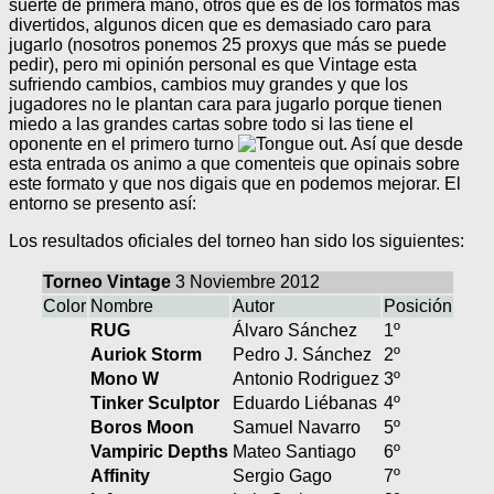
suerte de primera mano, otros que es de los formatos más
divertidos, algunos dicen que es demasiado caro para
jugarlo (nosotros ponemos 25 proxys que más se puede
pedir), pero mi opinión personal es que Vintage esta
sufriendo cambios, cambios muy grandes y que los
jugadores no le plantan cara para jugarlo porque tienen
miedo a las grandes cartas sobre todo si las tiene el
oponente en el primero turno
. Así que desde
esta entrada os animo a que comenteis que opinais sobre
este formato y que nos digais que en podemos mejorar. El
entorno se presento así:
Los resultados oficiales del torneo han sido los siguientes:
Torneo Vintage
3 Noviembre 2012
Color
Nombre
Autor
Posición
RUG
Álvaro Sánchez
1º
Auriok Storm
Pedro J. Sánchez
2º
Mono W
Antonio Rodriguez
3º
Tinker Sculptor
Eduardo Liébanas
4º
Boros Moon
Samuel Navarro
5º
Vampiric Depths
Mateo Santiago
6º
Affinity
Sergio Gago
7º