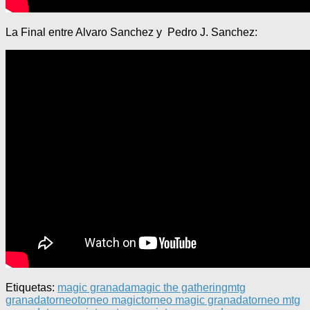
La Final entre Alvaro Sanchez y Pedro J. Sanchez:
Etiquetas:
magic granada
magic the gathering
mtg
granada
torneo
torneo magic
torneo magic granada
torneo mtg