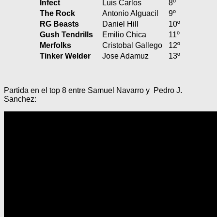
Infect
Luis Carlos
8º
The Rock
Antonio Alguacil
9º
RG Beasts
Daniel Hill
10º
Gush Tendrills
Emilio Chica
11º
Merfolks
Cristobal Gallego
12º
Tinker Welder
Jose Adamuz
13º
Partida en el top 8 entre Samuel Navarro y Pedro J.
Sanchez: