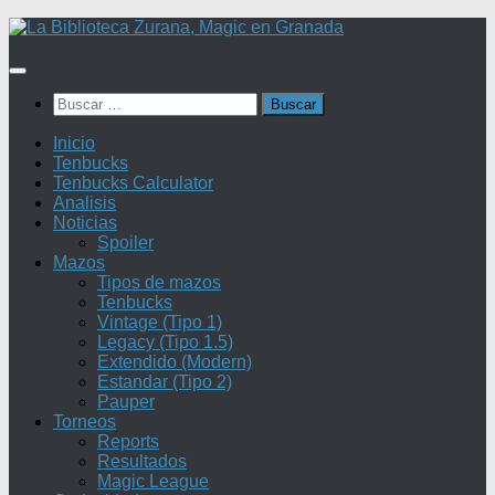
Saltar
al
contenido
Buscar:
Inicio
Tenbucks
Tenbucks Calculator
Analisis
Noticias
Spoiler
Mazos
Tipos de mazos
Tenbucks
Vintage (Tipo 1)
Legacy (Tipo 1.5)
Extendido (Modern)
Estandar (Tipo 2)
Pauper
Torneos
Reports
Resultados
Magic League