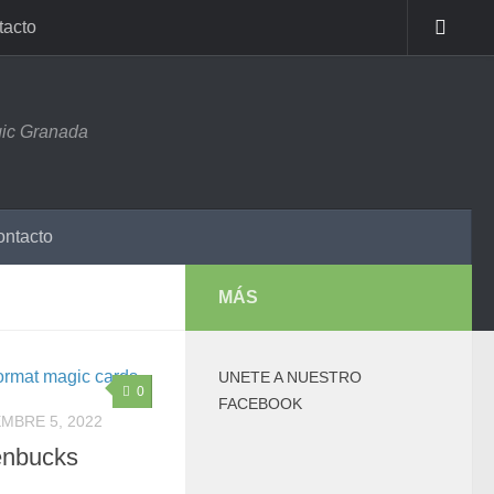
tacto
ic Granada
ntacto
MÁS
UNETE A NUESTRO
0
FACEBOOK
MBRE 5, 2022
enbucks