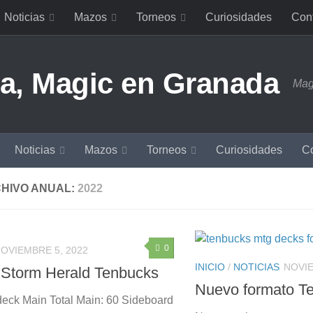
Noticias
Mazos
Torneos
Curiosidades
Con
Mag
Noticias
Mazos
Torneos
Curiosidades
Co
HIVO ANUAL:
2022
0
OVIEMBRE 5, 2022
INICIO
/
NOTICIAS
NOVIE
Storm Herald Tenbucks
Nuevo formato T
deck Main Total Main: 60 Sideboard