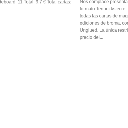
Nos complace presenta
deboard: 11 Total: 9.7 € Total cartas:
formato Tenbucks en el
todas las cartas de mag
ediciones de broma, co
Unglued. La única restri
precio del...