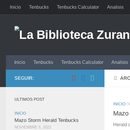
Inicio
Tenbucks
Tenbucks Calculator
Analisis
Saltar al contenido
Inicio
Tenbucks
Tenbucks Calculator
Analisis
SEGUIR:
ARC
ULTIMOS POST
INICIO
N
Mazo 
INICIO
Mazo Storm Herald Tenbucks
Herald 
NOVIEMBRE 5, 2022