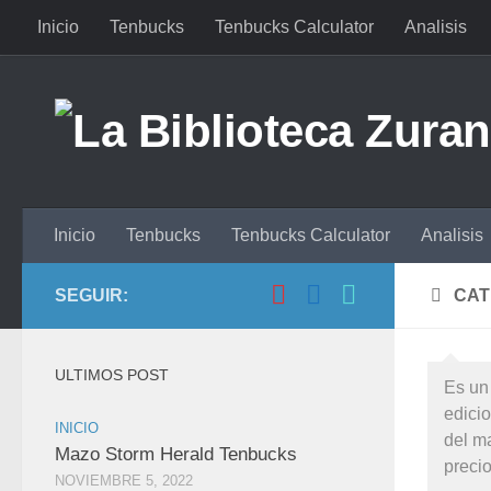
Inicio
Tenbucks
Tenbucks Calculator
Analisis
Saltar al contenido
Inicio
Tenbucks
Tenbucks Calculator
Analisis
SEGUIR:
CAT
ULTIMOS POST
Es un
edicio
INICIO
del m
Mazo Storm Herald Tenbucks
preci
NOVIEMBRE 5, 2022