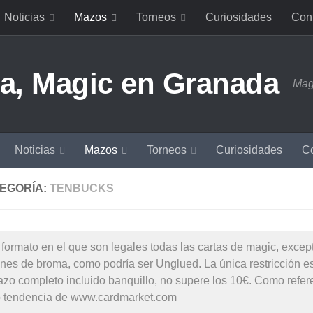
Noticias
Mazos
Torneos
Curiosidades
Con
Mag
Noticias
Mazos
Torneos
Curiosidades
Co
EGORÍA:
TENBUCKS
 formato en el que son legales todas las cartas de magic, excep
nes de broma, como podría ser Unglued. La única restricción es
azo completo incluido banquillo, no supere los 10€. Como refer
o tendencia de www.cardmarket.com