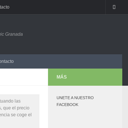
tacto
ic Granada
ntacto
MÁS
UNETE A NUESTRO
tuando las
FACEBOOK
, que el precio
encia se coge el