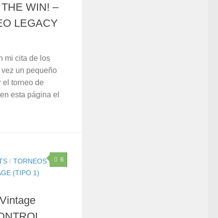
THE WIN! –
EO LEGACY
 mi cita de los
ta vez un pequeño
 el torneo de
en esta página el
6
TS
/
TORNEOS
/
GE (TIPO 1)
 Vintage
CONTROL