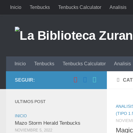
Inicio
Tenbucks
Tenbucks Calculator
Analisis
Saltar al contenido
Inicio
Tenbucks
Tenbucks Calculator
Analisis
SEGUIR:
CAT
ULTIMOS POST
ANALISI
(TIPO 1.
INICIO
NOVIEMB
Mazo Storm Herald Tenbucks
Magic
NOVIEMBRE 5, 2022