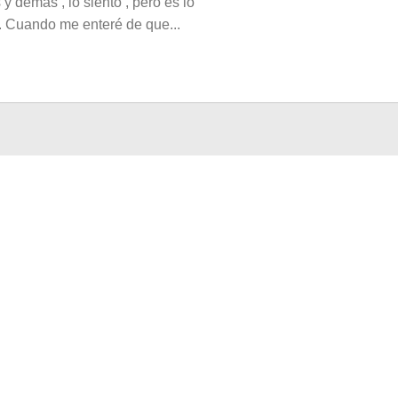
 y demás , lo siento , pero es lo
. Cuando me enteré de que...