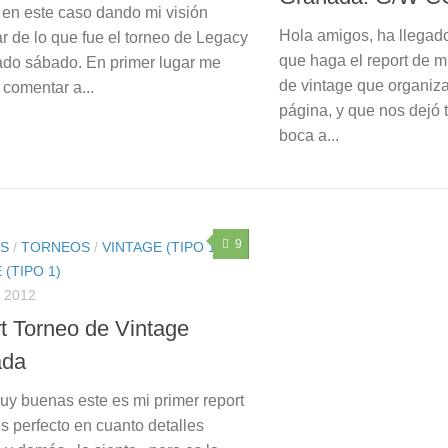
, en este caso dando mi visión
Hola amigos, ha llegad
ar de lo que fue el torneo de Legacy
que haga el report de m
ado sábado. En primer lugar me
de vintage que organiz
 comentar a...
página, y que nos dejó 
boca a...
9
S
/
TORNEOS
/
VINTAGE (TIPO 1)
/
 (TIPO 1)
 2012
t Torneo de Vintage
ada
y buenas este es mi primer report
es perfecto en cuanto detalles