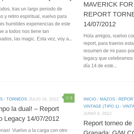
MAVERICK FOR 
odos, tras un largo periodo de
REPORT TORN
 y retiro espiritual, vuelvo para
14/07/2012
mis humildes experiencias de este
e a todos nos tiene tan
Hola amigos, vuelvo con
dos, las magic. Esta vez, voy a...
report, para traeros es
resumen de mi paso por
legacy que celebramos 
día 14 de este...
5
S
/
TORNEOS
JULIO 16, 2012
INICIO
/
MAZOS
/
REPOR
VINTAGE (TIPO 1)
/
VINTA
mpo la dual! – Report
JUNIO 6, 2012
o Legacy 14/07/2012
Report torneo de
nas! Vuelvo a la carga con otro
Granada: G/W 