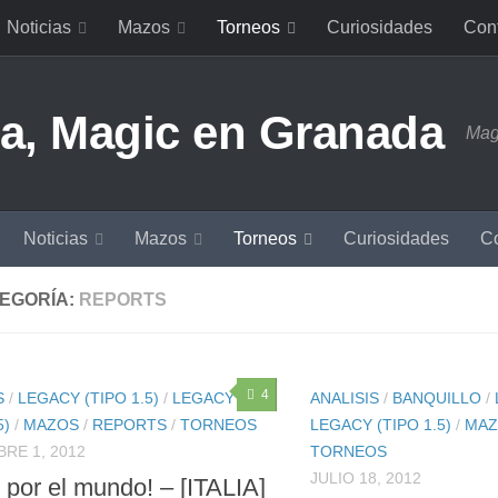
Noticias
Mazos
Torneos
Curiosidades
Con
Mag
Noticias
Mazos
Torneos
Curiosidades
Co
EGORÍA:
REPORTS
4
S
/
LEGACY (TIPO 1.5)
/
LEGACY
ANALISIS
/
BANQUILLO
/
5)
/
MAZOS
/
REPORTS
/
TORNEOS
LEGACY (TIPO 1.5)
/
MAZ
RE 1, 2012
TORNEOS
JULIO 18, 2012
 por el mundo! – [ITALIA]