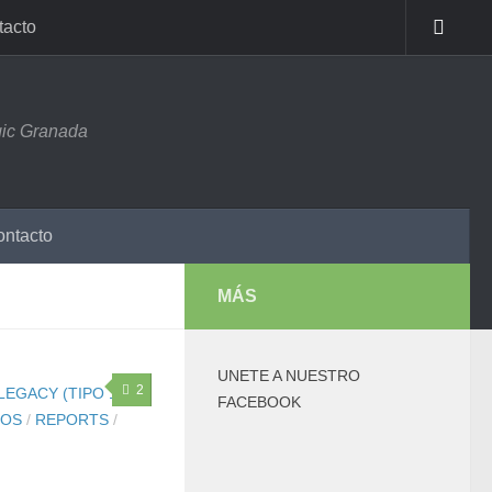
tacto
ic Granada
ntacto
MÁS
UNETE A NUESTRO
2
LEGACY (TIPO 1.5)
/
FACEBOOK
OS
/
REPORTS
/