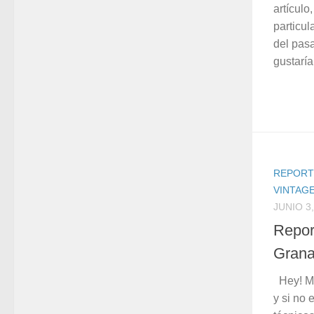
artículo
particul
del pas
gustaría
REPORT
VINTAGE
JUNIO 3,
Repor
Gran
Hey! Mu
y si no 