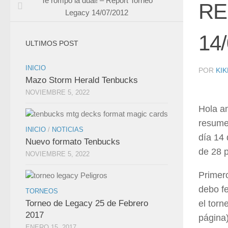
Te rompo la dual! – Report Torneo
RE
Legacy 14/07/2012
14
ULTIMOS POST
INICIO
POR
KIK
Mazo Storm Herald Tenbucks
NOVIEMBRE 5, 2022
Hola am
resume
INICIO
/
NOTICIAS
día 14 
Nuevo formato Tenbucks
de 28 
NOVIEMBRE 5, 2022
Primer
debo fe
TORNEOS
el torn
Torneo de Legacy 25 de Febrero
2017
página
ENERO 15, 2017