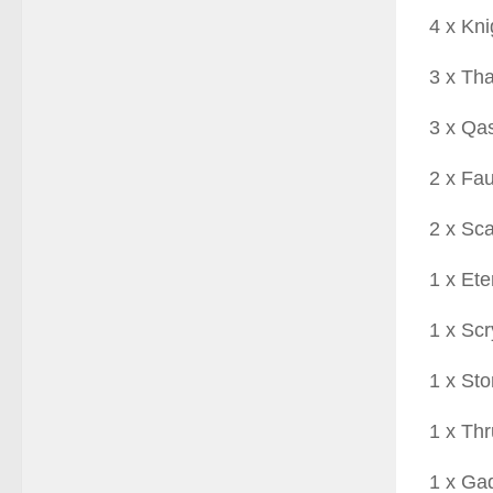
4 x Kni
3 x Tha
3 x Qa
2 x Fa
2 x Sc
1 x Ete
1 x Sc
1 x Sto
1 x Thr
1 x Ga