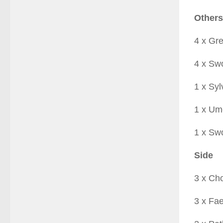
Others
4 x Gr
4 x Sw
1 x Syl
1 x Um
1 x Sw
Side
3 x Ch
3 x Fa