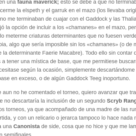
 en una
fauna maverick;
esto se debe a que no termina
erme la elspeth y el garruk en el mazo (los llevaba ori
 no me terminaban de cuajar con el Gaddock y las Thalia
ó la opción de incluir a los «chamanes» en el mazo, pe
llo meterme criaturas determinantes que no fuesen verd
ia, algo que sería imposible sin los «chamanes» (o de 
 la determinante Faerie Macabre). Todo ello sin contar 
s a tener una mística de base, que me permitiese busca
cesitase según la ocasión, simplemente descartándome 
base en exceso, o de algún Gaddock Teeg inoportuno.
 aun no he comentado el torneo, quiero avanzar que tra
ue no descartaría la inclusión de un segundo
Scryb Ran
os torneos, ya que acompañado de una madre de las ru
rtida, y con un relicario o jerarca tampoco lo hace nada
ía una
Canonista
de side, cosa que no hice y que me la
n semifinales.