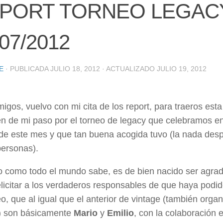
PORT TORNEO LEGAC
/07/2012
E
· PUBLICADA
JULIO 18, 2012
· ACTUALIZADO
JULIO 19, 2012
igos, vuelvo con mi cita de los report, para traeros es
n de mi paso por el torneo de legacy que celebramos en
de este mes y que tan buena acogida tuvo (la nada desp
personas).
o como todo el mundo sabe, es de bien nacido ser agrad
licitar a los verdaderos responsables de que haya podid
eo, que al igual que el anterior de vintage (también orga
) son básicamente
Mario
y
Emilio
, con la colaboración 