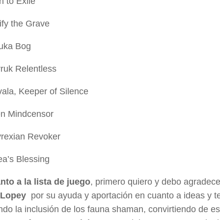
h to Exile
ify the Grave
juka Bog
ruk Relentless
vala, Keeper of Silence
en Mindcensor
yrexian Revoker
ea’s Blessing
nto a la lista de juego
, primero quiero y debo agradece
Lopey
por su ayuda y aportación en cuanto a ideas y te
do la inclusión de los fauna shaman, convirtiendo de e