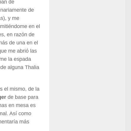
ban de
ginariamente de
s), y me
rmitiéndome en el
es, en razón de
más de una en el
que me abrió las
rme la espada
de alguna Thalia
s el mismo, de la
ger
de base para
nas en mesa es
 mal. Así como
mentaría más