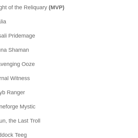
ght of the Reliquary
(MVP)
lia
sali Pridemage
una Shaman
avenging Ooze
rnal Witness
ryb Ranger
neforge Mystic
un, the Last Troll
ddock Teeg