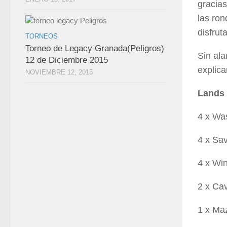
gracias
las ron
disfrut
TORNEOS
Torneo de Legacy Granada(Peligros)
Sin ala
12 de Diciembre 2015
explica
NOVIEMBRE 12, 2015
Lands
4 x Wa
4 x Sa
4 x Wi
2 x Cav
1 x Maz