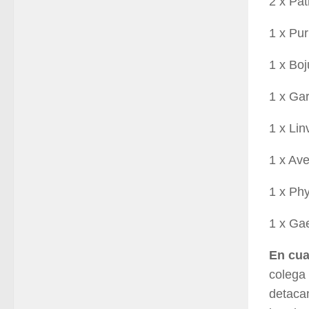
2 x Pat
1 x Pur
1 x Bo
1 x Gar
1 x Lin
1 x Av
1 x Ph
1 x Ga
En cua
colega
detacan