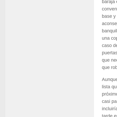
baraja
convenc
base y
aconsej
banqui
una cop
caso de
puerta
que ne
que ro
Aunque
lista q
próxim
casi pa
incluir
tarde e