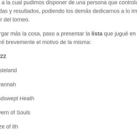
 a la cual pudimos disponer de una persona que control
das y resultados, podiendo los demás dedicarnos a lo im
ar del torneo.
rgar más la cosa, paso a presentar la
lista
que jugué en 
ré brevemente el motivo de la misma:
 22
steland
vannah
ndswept Heath
ern of Souls
e of ith