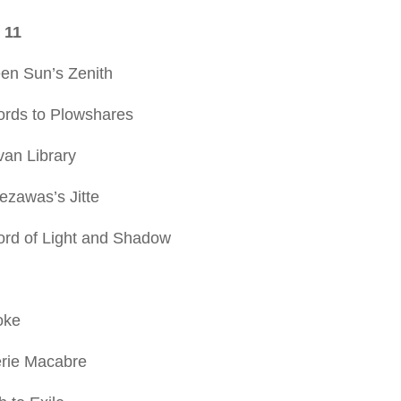
 11
een Sun’s Zenith
ords to Plowshares
van Library
ezawas’s Jitte
ord of Light and Shadow
oke
erie Macabre