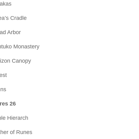
rakas
ea’s Cradle
yad Arbor
ntuko Monastery
rizon Canopy
est
ins
res 26
le Hierarch
ther of Runes