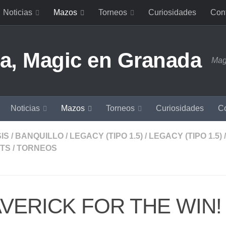
Noticias
Mazos
Torneos
Curiosidades
Con
Mag
Noticias
Mazos
Torneos
Curiosidades
Co
IS
/
BANQUILLO
/
LEGACY (TIPO 1.5)
/
LEGACY (TIPO 1.5)
/
TS
/
TORNEOS
VERICK FOR THE WIN!