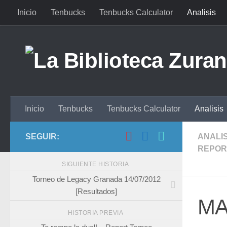
Inicio
Tenbucks
Tenbucks Calculator
Analisis
Saltar al contenido
Inicio
Tenbucks
Tenbucks Calculator
Analisis
SEGUIR:
ANALIS
REPOR
SIGUIENTE HISTORIA
Torneo de Legacy Granada 14/07/2012
[Resultados]
MA
HISTORIA PREVIA