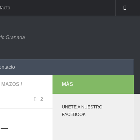
tacto
ic Granada
ntacto
MAZOS
/
MÁS
2
UNETE A NUESTRO
FACEBOOK
 –