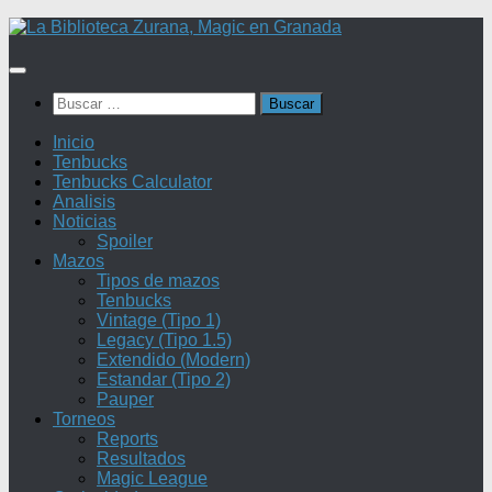
Saltar
al
contenido
Buscar:
Inicio
Tenbucks
Tenbucks Calculator
Analisis
Noticias
Spoiler
Mazos
Tipos de mazos
Tenbucks
Vintage (Tipo 1)
Legacy (Tipo 1.5)
Extendido (Modern)
Estandar (Tipo 2)
Pauper
Torneos
Reports
Resultados
Magic League