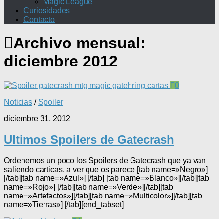
Magic League
Curiosidades
Contacto
Archivo mensual:
diciembre 2012
0
Noticias
/
Spoiler
diciembre 31, 2012
Ultimos Spoilers de Gatecrash
Ordenemos un poco los Spoilers de Gatecrash que ya van
saliendo carticas, a ver que os parece [tab name=»Negro»]
[/tab][tab name=»Azul»] [/tab] [tab name=»Blanco»][/tab][tab
name=»Rojo»] [/tab][tab name=»Verde»][/tab][tab
name=»Artefactos»][/tab][tab name=»Multicolor»][/tab][tab
name=»Tierras»] [/tab][end_tabset]