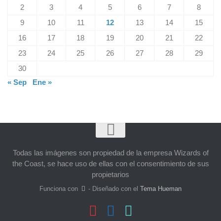
2
3
4
5
6
7
8
9
10
11
12
13
14
15
16
17
18
19
20
21
22
23
24
25
26
27
28
29
30
« Sep
Ene »
Todas las imágenes son propiedad de la empresa Wizards of
the Coast, se hace uso de ellas con el consentimiento de sus
propietarios
Funciona con
- Diseñado con el
Tema Hueman