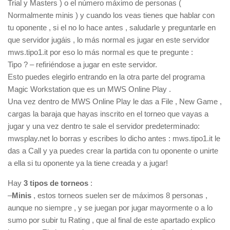
Trial y Masters ) o el número máximo de personas (
Normalmente minis ) y cuando los veas tienes que hablar con
tu oponente , si el no lo hace antes , saludarle y preguntarle en
que servidor jugáis , lo más normal es jugar en este servidor
mws.tipo1.it por eso lo más normal es que te pregunte :
Tipo ? – refiriéndose a jugar en este servidor.
Esto puedes elegirlo entrando en la otra parte del programa
Magic Workstation que es un MWS Online Play .
Una vez dentro de MWS Online Play le das a File , New Game ,
cargas la baraja que hayas inscrito en el torneo que vayas a
jugar y una vez dentro te sale el servidor predeterminado:
mwsplay.net lo borras y escribes lo dicho antes : mws.tipo1.it le
das a Call y ya puedes crear la partida con tu oponente o unirte
a ella si tu oponente ya la tiene creada y a jugar!
Hay
3 tipos de torneos
:
–
Minis
, estos torneos suelen ser de máximos 8 personas ,
aunque no siempre , y se juegan por jugar mayormente o a lo
sumo por subir tu Rating , que al final de este apartado explico