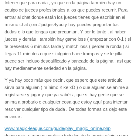
Intener que para nada , ya que en la página también hay un
equipo de jueces profesionales a los que puedes recurrir. Para
entrar al chat donde están los jueces tienes que escribir en el
mismo chat /join #judges4you y hay puedes preguntar tus
dudas o lo que tengas que preguntar . Y por lo tanto , al haber
jueces y demás , también hay game loss ( empezar con 0-1 ) si
te presentas 6 minutos tarde y match loss ( perder la ronda ) si
llegas 11 minutos o que si alguien hace trampas y se le pilla
puede ser incluso descalificado y baneado de la página , así que
hay medianamente seriedad en la página.
Y ya hay poco más que decir , que espero que este artículo
sirva para alguien ( mínimo Kike xD ) o que alguien se anime a
registrarse y jugar y que ya sabéis , que si hay gente que se
anima a probarlo o cualquier cosa que estoy aquí para intentar
resolver cualquier tipo de duda . De todas formas os dejo este
enlance :
www.magic-league.com/guide/play_magic_online.php
donde más o menos explican todo los de la propia página pero