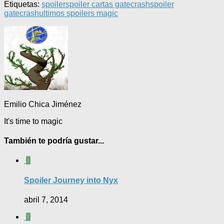
Etiquetas:
spoiler
spoiler cartas gatecrash
spoiler
gatecrash
ultimos spoilers magic
Emilio Chica Jiménez
It's time to magic
También te podría gustar...
0
Spoiler Journey into Nyx
abril 7, 2014
0