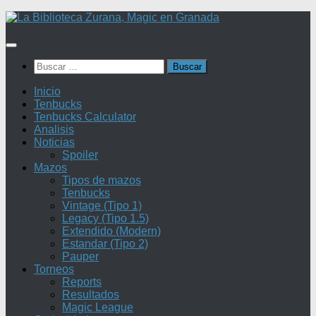
Saltar
al
contenido
Buscar:
Inicio
Tenbucks
Tenbucks Calculator
Analisis
Noticias
Spoiler
Mazos
Tipos de mazos
Tenbucks
Vintage (Tipo 1)
Legacy (Tipo 1.5)
Extendido (Modern)
Estandar (Tipo 2)
Pauper
Torneos
Reports
Resultados
Magic League