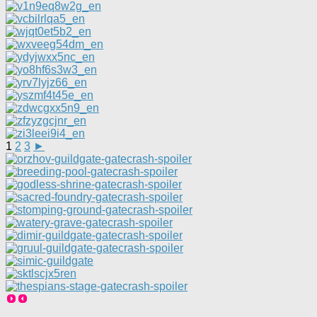
1
2
3
►