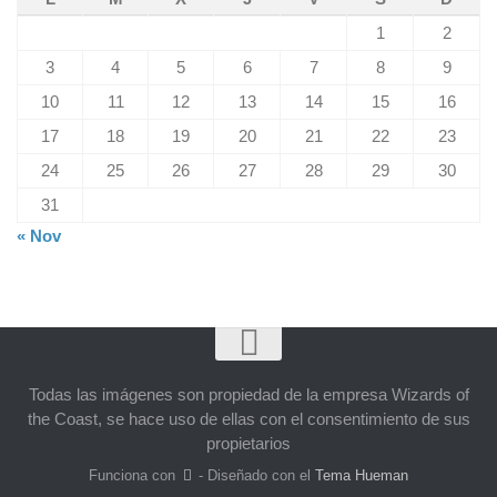
1
2
3
4
5
6
7
8
9
10
11
12
13
14
15
16
17
18
19
20
21
22
23
24
25
26
27
28
29
30
31
« Nov
Todas las imágenes son propiedad de la empresa Wizards of
the Coast, se hace uso de ellas con el consentimiento de sus
propietarios
Funciona con
- Diseñado con el
Tema Hueman