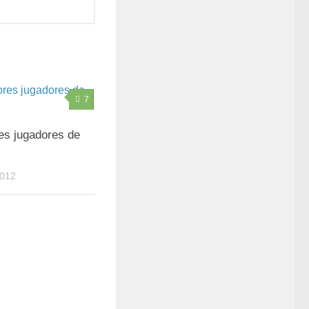
7
es jugadores de
012