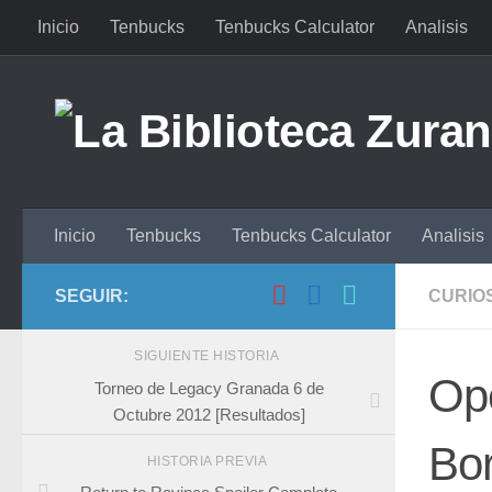
Inicio
Tenbucks
Tenbucks Calculator
Analisis
Saltar al contenido
Inicio
Tenbucks
Tenbucks Calculator
Analisis
SEGUIR:
CURIO
SIGUIENTE HISTORIA
Op
Torneo de Legacy Granada 6 de
Octubre 2012 [Resultados]
Bo
HISTORIA PREVIA