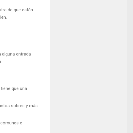
tra de que están
ien.
n alguna entrada
n
e tiene que una
tantos sobres y más
mo comunes e