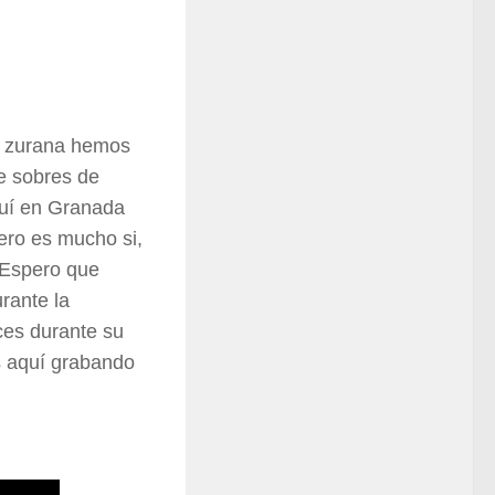
ca zurana hemos
de sobres de
quí en Granada
nero es mucho si,
. Espero que
rante la
ces durante su
s aquí grabando