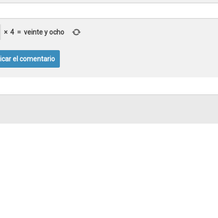
×
4
=
veinte y ocho