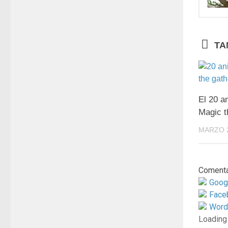
TA
El 20 a
Magic t
MARZO 2
Comenta
Goog
Face
Word
Loading