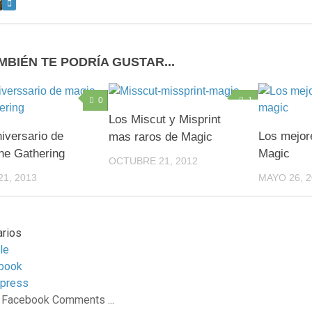
MBIÉN TE PODRÍA GUSTAR...
0
1
Los Miscut y Misprint
niversario de
Los mejor
mas raros de Magic
he Gathering
Magic
OCTUBRE 21, 2012
1, 2013
MAYO 26, 2
rios
le
book
press
 Facebook Comments ...