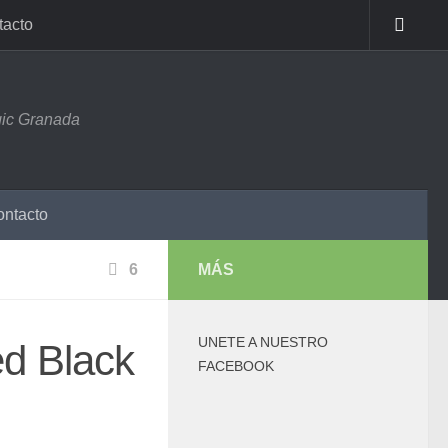
tacto
ic Granada
ntacto
6
MÁS
UNETE A NUESTRO
d Black
FACEBOOK