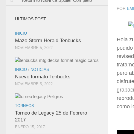
Return to Ravinca Spoiler Completo
POR
EMI
ULTIMOS POST
INICIO
Hola z
Mazo Storm Herald Tenbucks
podido 
NOVIEMBRE 5, 2022
revise
tratamo
INICIO
/
NOTICIAS
pero ab
Nuevo formato Tenbucks
disfrut
NOVIEMBRE 5, 2022
grabaci
reprodu
TORNEOS
como lo
Torneo de Legacy 25 de Febrero
2017
ENERO 15, 2017