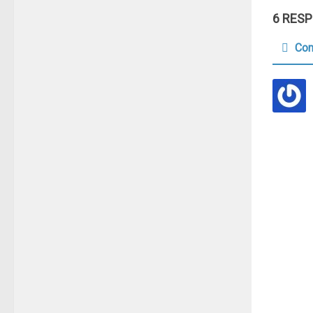
6 RES
Com