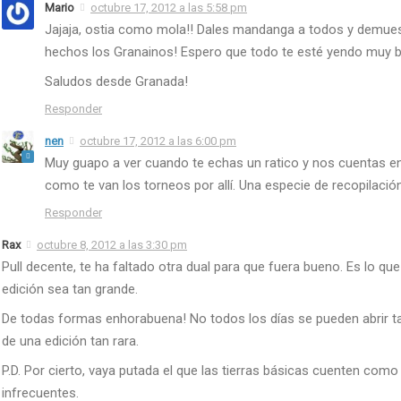
Mario
octubre 17, 2012 a las 5:58 pm
Jajaja, ostia como mola!! Dales mandanga a todos y demues
hechos los Granainos! Espero que todo te esté yendo muy b
Saludos desde Granada!
Responder
nen
octubre 17, 2012 a las 6:00 pm
Muy guapo a ver cuando te echas un ratico y nos cuentas e
como te van los torneos por allí. Una especie de recopilació
Responder
Rax
octubre 8, 2012 a las 3:30 pm
Pull decente, te ha faltado otra dual para que fuera bueno. Es lo qu
edición sea tan grande.
De todas formas enhorabuena! No todos los días se pueden abrir 
de una edición tan rara.
P.D. Por cierto, vaya putada el que las tierras básicas cuenten co
infrecuentes.