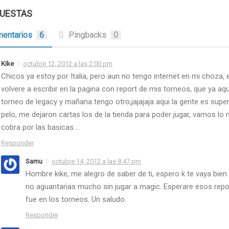
PUESTAS
entarios
6
Pingbacks
0
Kike
octubre 12, 2012 a las 2:00 pm
Chicos ya estoy por Italia, pero aun no tengo internet en mi choza,
volvere a escribir en la pagina con report de mis torneos, que ya aq
torneo de legacy y mañana tengo otro,jajajaja aqui la gente es super
pelo, me dejaron cartas los de la tienda para poder jugar, vamos l
cobra por las basicas….
Responder
Samu
octubre 14, 2012 a las 8:47 pm
Hombre kike, me alegro de saber de ti, espero k te vaya bien p
no aguantarias mucho sin jugar a magic. Esperare esos repo
fue en los torneos. Un saludo.
Responder