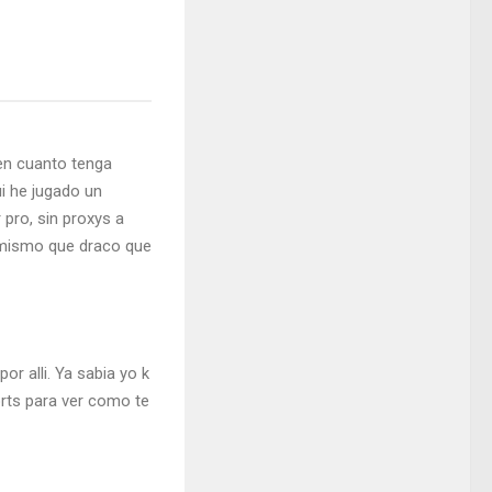
 en cuanto tenga
ui he jugado un
 pro, sin proxys a
o mismo que draco que
or alli. Ya sabia yo k
rts para ver como te