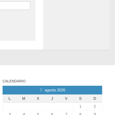
CALENDARIO
agosto 2026
L
M
X
J
V
S
D
1
2
3
4
5
6
7
8
9