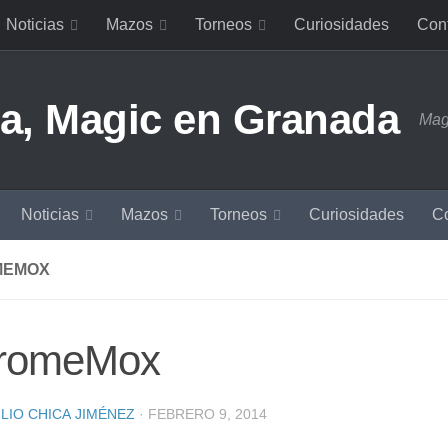
Noticias
Mazos
Torneos
Curiosidades
Con
Mag
Noticias
Mazos
Torneos
Curiosidades
Co
MEMOX
romeMox
LIO CHICA JIMÉNEZ
·
FEBRERO 9, 2014