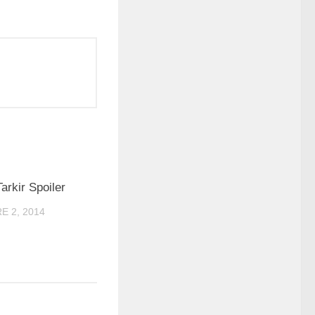
0
arkir Spoiler
E 2, 2014