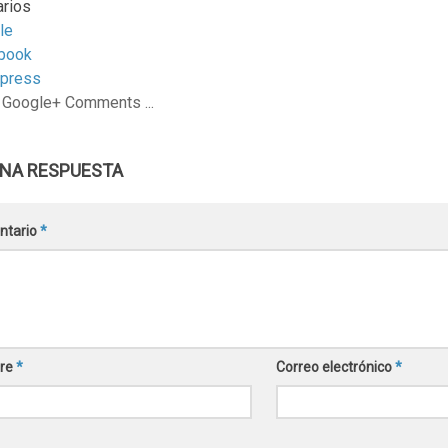
rios
le
book
press
 Google+ Comments ...
UNA RESPUESTA
ntario
*
re
*
Correo electrónico
*