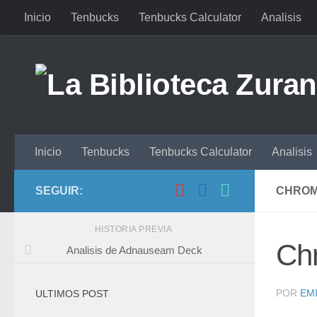
Inicio
Tenbucks
Tenbucks Calculator
Analisis
Saltar al contenido
Inicio
Tenbucks
Tenbucks Calculator
Analisis
SEGUIR:
CHRO
HISTORIA PREVIA
Ch
Analisis de Adnauseam Deck
POR
EMI
ULTIMOS POST