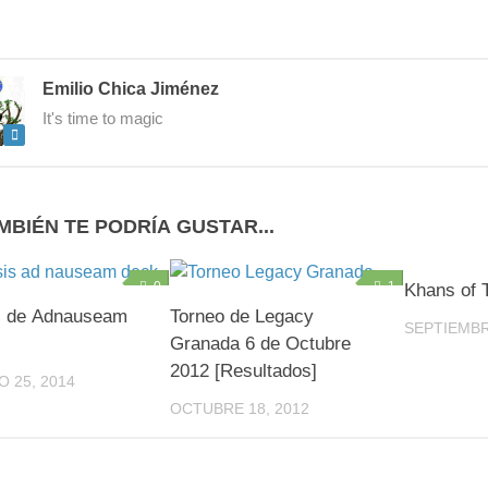
Emilio Chica Jiménez
It's time to magic
MBIÉN TE PODRÍA GUSTAR...
0
1
Khans of T
is de Adnauseam
Torneo de Legacy
SEPTIEMBR
Granada 6 de Octubre
2012 [Resultados]
 25, 2014
OCTUBRE 18, 2012