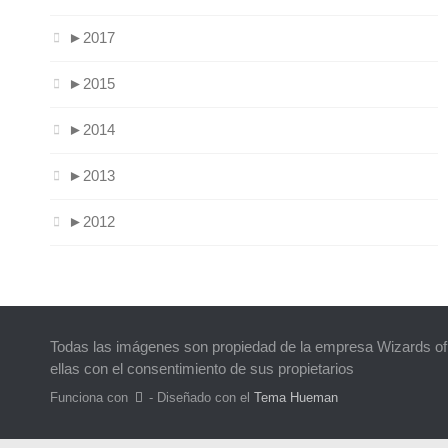
►
2017
►
2015
►
2014
►
2013
►
2012
Todas las imágenes son propiedad de la empresa Wizards of
ellas con el consentimiento de sus propietarios
Funciona con
- Diseñado con el
Tema Hueman