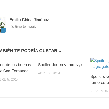
Emilio Chica Jiménez
It's time to magic
MBIÉN TE PODRÍA GUSTAR...
0
0
os de los buenos
Spoiler Journey into Nyx
iz San Fernando
ABRIL 7, 2014
Spoilers 
RE 5, 2014
rumores e
NOVIEMBRE