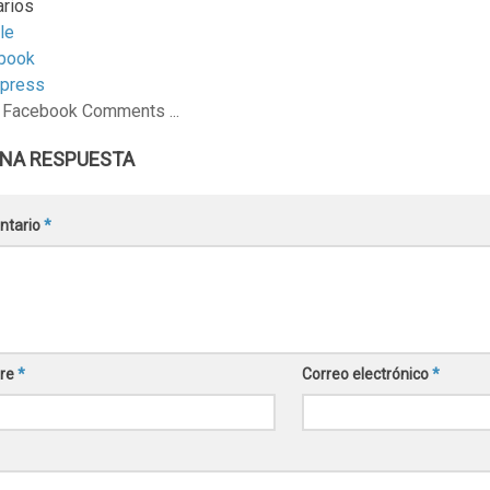
rios
le
book
press
 Facebook Comments ...
UNA RESPUESTA
ntario
*
re
*
Correo electrónico
*