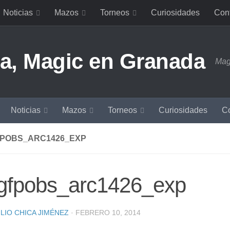
Noticias
Mazos
Torneos
Curiosidades
Con
Mag
Noticias
Mazos
Torneos
Curiosidades
Co
FPOBS_ARC1426_EXP
tgfpobs_arc1426_exp
LIO CHICA JIMÉNEZ
·
FEBRERO 10, 2014