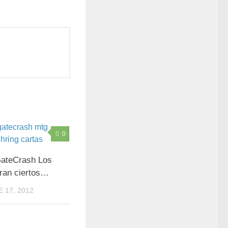
0
GateCrash Los
ran ciertos…
 17, 2012