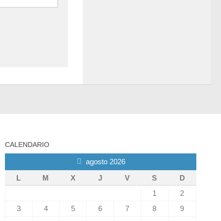
CALENDARIO
agosto 2026
L
M
X
J
V
S
D
1
2
3
4
5
6
7
8
9