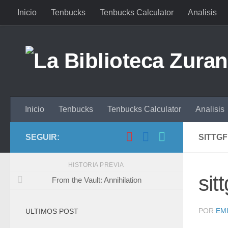
Inicio
Tenbucks
Tenbucks Calculator
Analisis
Saltar al contenido
Inicio
Tenbucks
Tenbucks Calculator
Analisis
SEGUIR:
SITTG
HISTORIA PREVIA
sit
From the Vault: Annihilation
POR
EMI
ULTIMOS POST