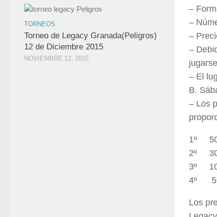
– Form
– Núme
TORNEOS
Torneo de Legacy Granada(Peligros)
– Preci
12 de Diciembre 2015
– Debid
NOVIEMBRE 12, 2015
jugarse
– El lu
B. Sába
– Los p
proporc
1º 50%
2º 30%
3º 10%
4º 5%
Los pr
Legacy