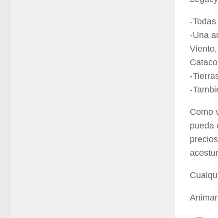
-Todas 
-Una a
Viento
Catac
-Tierr
-Tambi
Como v
pueda 
precios
acostu
Cualqui
Animar