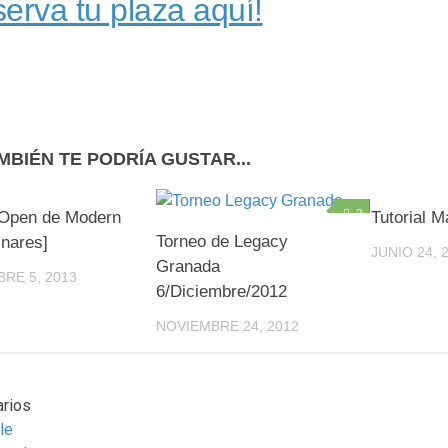
erva tu plaza aquí!
MBIÉN TE PODRÍA GUSTAR...
0
3
 Open de Modern
Tutorial 
Torneo de Legacy
inares]
JUNIO 24, 
Granada
RE 5, 2013
6/Diciembre/2012
NOVIEMBRE 24, 2012
rios
le