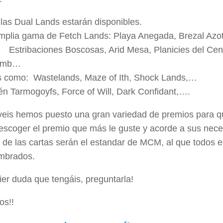
las Dual Lands estarán disponibles.
mplia gama de Fetch Lands: Playa Anegada, Brezal Azot
, Estribaciones Boscosas, Arid Mesa, Planicies del Cen
omb…
as como: Wastelands, Maze of Ith, Shock Lands,…
én Tarmogoyfs, Force of Will, Dark Confidant,….
eis hemos puesto una gran variedad de premios para qu
escoger el premio que más le guste y acorde a sus nece
 de las cartas serán el estandar de MCM, al que todos 
mbrados.
er duda que tengáis, preguntarla!
os!!