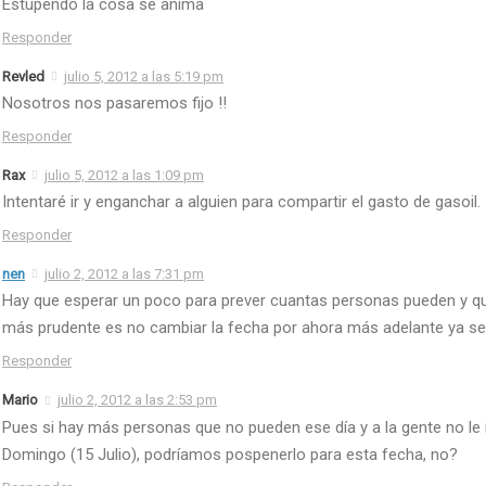
Estupendo la cosa se anima
Responder
Revled
julio 5, 2012 a las 5:19 pm
Nosotros nos pasaremos fijo !!
Responder
Rax
julio 5, 2012 a las 1:09 pm
Intentaré ir y enganchar a alguien para compartir el gasto de gasoil.
Responder
nen
julio 2, 2012 a las 7:31 pm
Hay que esperar un poco para prever cuantas personas pueden y qu
más prudente es no cambiar la fecha por ahora más adelante ya se
Responder
Mario
julio 2, 2012 a las 2:53 pm
Pues si hay más personas que no pueden ese día y a la gente no le 
Domingo (15 Julio), podríamos pospenerlo para esta fecha, no?