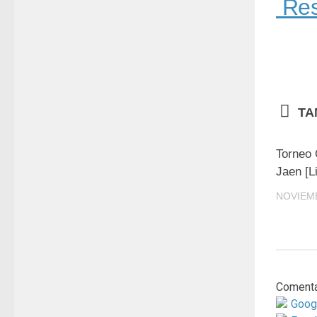
Res
TA
Torneo
Jaen [L
NOVIEMB
Comenta
Goog