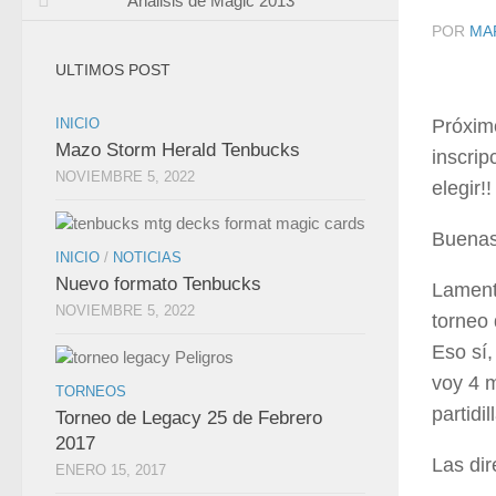
Analisis de Magic 2013
POR
MA
ULTIMOS POST
INICIO
Próximo
Mazo Storm Herald Tenbucks
inscrip
NOVIEMBRE 5, 2022
elegir!!
Buenas
INICIO
/
NOTICIAS
Nuevo formato Tenbucks
Lament
NOVIEMBRE 5, 2022
torneo
Eso sí
voy 4 m
TORNEOS
partidil
Torneo de Legacy 25 de Febrero
2017
Las dir
ENERO 15, 2017