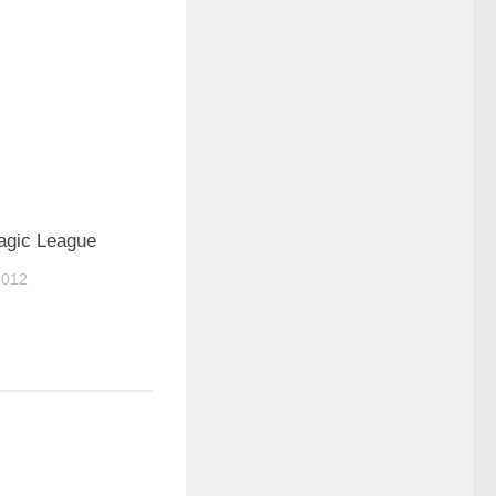
2
Magic League
2012