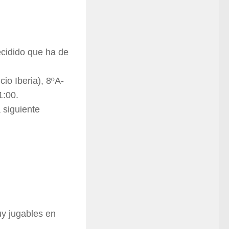
ecidido que ha de
cio Iberia), 8ºA-
1:00.
 siguiente
y jugables en