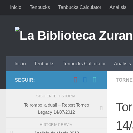
Inicio
Tenbucks
Tenbucks Calculator
Analisis
Saltar al contenido
Inicio
Tenbucks
Tenbucks Calculator
Analisis
SEGUIR:
TORNE
SIGUIENTE HISTORIA
To
Te rompo la dual! – Report Torneo
Legacy 14/07/2012
14/
HISTORIA PREVIA