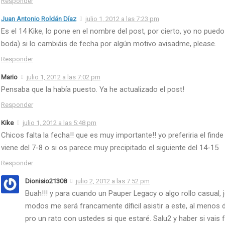
Responder
Juan Antonio Roldán Díaz
julio 1, 2012 a las 7:23 pm
Es el 14 Kike, lo pone en el nombre del post, por cierto, yo no pued
boda) si lo cambiáis de fecha por algún motivo avisadme, please.
Responder
Mario
julio 1, 2012 a las 7:02 pm
Pensaba que la había puesto. Ya he actualizado el post!
Responder
Kike
julio 1, 2012 a las 5:48 pm
Chicos falta la fecha!! que es muy importante!! yo preferiria el fin
viene del 7-8 o si os parece muy precipitado el siguiente del 14-15
Responder
Dionisio21308
julio 2, 2012 a las 7:52 pm
Buah!!! y para cuando un Pauper Legacy o algo rollo casual, j
modos me será francamente díficil asistir a este, al menos
pro un rato con ustedes si que estaré. Salu2 y haber si vais