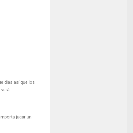
e dias así que los
 verá.
importa jugar un