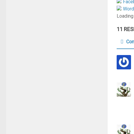
Face
Word
Loading
11 RE
Com