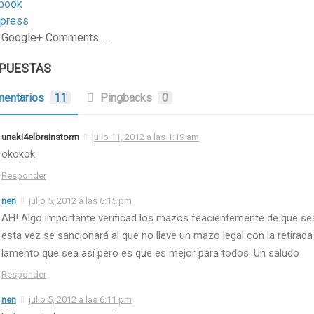
book
press
 Google+ Comments ...
SPUESTAS
entarios
11
Pingbacks
0
unaki4elbrainstorm
julio 11, 2012 a las 1:19 am
okokok
Responder
nen
julio 5, 2012 a las 6:15 pm
AH! Algo importante verificad los mazos feacientemente de que sea
esta vez se sancionará al que no lleve un mazo legal con la retirada 
lamento que sea así pero es que es mejor para todos. Un saludo
Responder
nen
julio 5, 2012 a las 6:11 pm