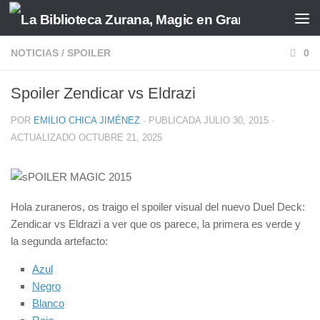
Saltar al contenido
NOTICIAS
/
SPOILER
0
Spoiler Zendicar vs Eldrazi
POR
EMILIO CHICA JIMÉNEZ
· PUBLICADA
JULIO 30, 2015
·
ACTUALIZADO
OCTUBRE 21, 2025
Hola zuraneros, os traigo el spoiler visual del nuevo Duel Deck:
Zendicar vs Eldrazi a ver que os parece, la primera es verde y
la segunda artefacto:
Azul
Negro
Blanco