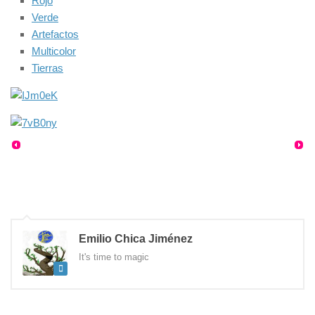
Rojo
Verde
Artefactos
Multicolor
Tierras
Emilio Chica Jiménez
It's time to magic