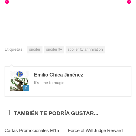
Etiquetas:
spoiler
spoiler ftv
spoiler ftv annhilation
Emilio Chica Jiménez
It's time to magic
TAMBIÉN TE PODRÍA GUSTAR...
Cartas Promocionales M15
0
Force of Will Judge Reward
0