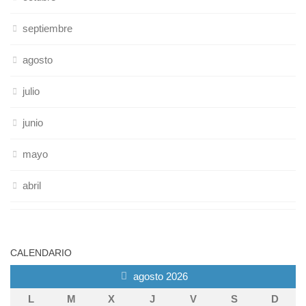
septiembre
agosto
julio
junio
mayo
abril
CALENDARIO
agosto 2026
L
M
X
J
V
S
D