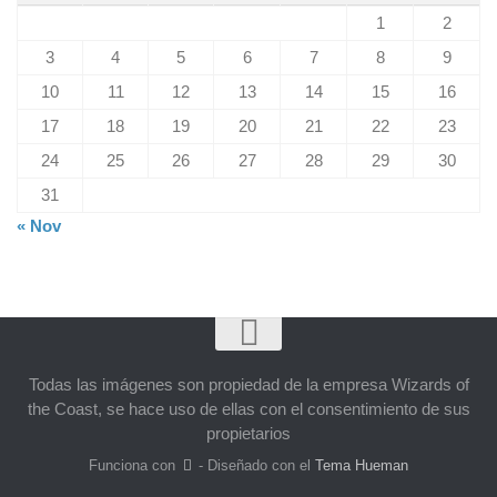
1
2
3
4
5
6
7
8
9
10
11
12
13
14
15
16
17
18
19
20
21
22
23
24
25
26
27
28
29
30
31
« Nov
Todas las imágenes son propiedad de la empresa Wizards of
the Coast, se hace uso de ellas con el consentimiento de sus
propietarios
Funciona con
- Diseñado con el
Tema Hueman