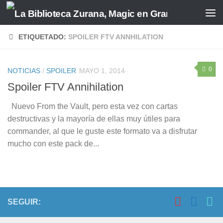
Saltar al contenido
ETIQUETADO:
SPOILER FTV ANNHILATION
0
NOTICIAS
/
SPOILER
MAYO 1, 2014
Spoiler FTV Annihilation
Nuevo From the Vault, pero esta vez con cartas
destructivas y la mayoría de ellas muy útiles para
commander, al que le guste este formato va a disfrutar
mucho con este pack de...
SEGUIR: