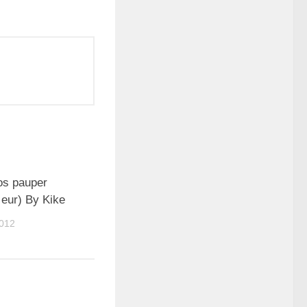
3
os pauper
 eur) By Kike
2012