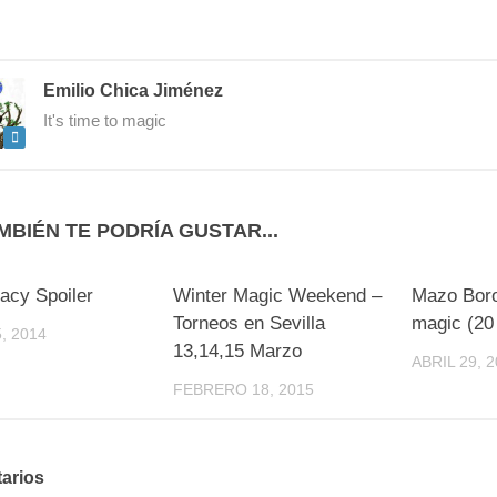
Emilio Chica Jiménez
It's time to magic
MBIÉN TE PODRÍA GUSTAR...
0
0
acy Spoiler
Winter Magic Weekend –
Mazo Bor
Torneos en Sevilla
magic (20
, 2014
13,14,15 Marzo
ABRIL 29, 
FEBRERO 18, 2015
arios