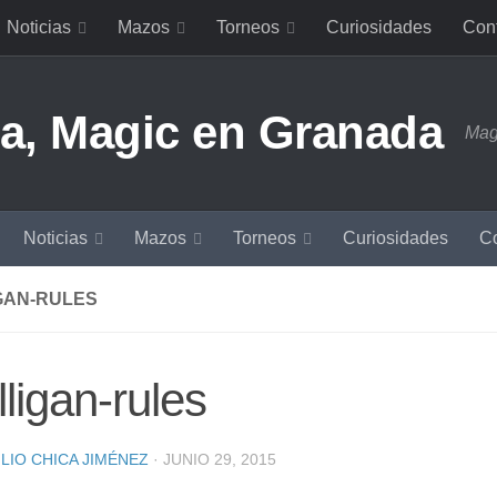
Noticias
Mazos
Torneos
Curiosidades
Con
Mag
Noticias
Mazos
Torneos
Curiosidades
Co
GAN-RULES
ligan-rules
LIO CHICA JIMÉNEZ
·
JUNIO 29, 2015