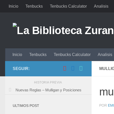
Inicio
Tenbucks
Tenbucks Calculator
Analisis
Saltar al contenido
Inicio
Tenbucks
Tenbucks Calculator
Analisis
SEGUIR:
MULLI
HISTORIA PREVIA
mul
Nuevas Reglas – Mulligan y Posiciones
POR
EMI
ULTIMOS POST