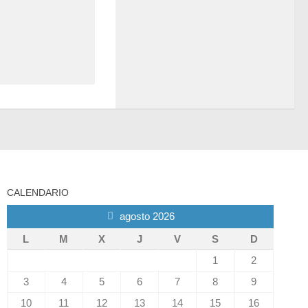
CALENDARIO
agosto 2026
L
M
X
J
V
S
D
1
2
3
4
5
6
7
8
9
10
11
12
13
14
15
16