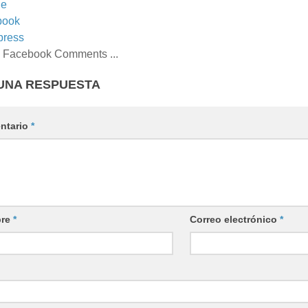
le
book
press
 Facebook Comments ...
UNA RESPUESTA
ntario
*
re
*
Correo electrónico
*