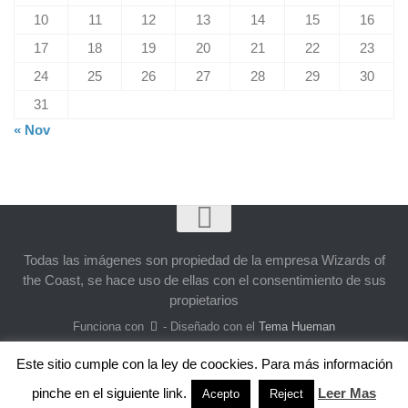
10
11
12
13
14
15
16
17
18
19
20
21
22
23
24
25
26
27
28
29
30
31
« Nov
Todas las imágenes son propiedad de la empresa Wizards of
the Coast, se hace uso de ellas con el consentimiento de sus
propietarios
Funciona con
- Diseñado con el
Tema Hueman
Este sitio cumple con la ley de coockies. Para más información
pinche en el siguiente link.
Leer Mas
Acepto
Reject