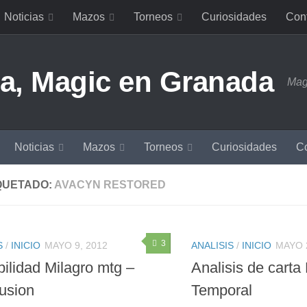
Noticias
Mazos
Torneos
Curiosidades
Con
Mag
Noticias
Mazos
Torneos
Curiosidades
Co
QUETADO:
AVACYN RESTORED
3
S
/
INICIO
MAYO 9, 2012
ANALISIS
/
INICIO
MAYO 2
bilidad Milagro mtg –
Analisis de carta
usion
Temporal