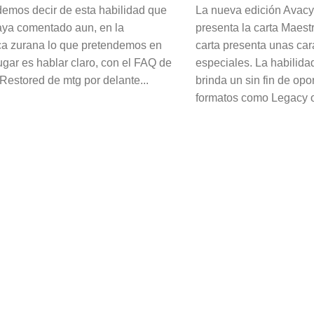
emos decir de esta habilidad que
La nueva edición Avac
aya comentado aun, en la
presenta la carta Maest
eca zurana lo que pretendemos en
carta presenta unas car
ugar es hablar claro, con el FAQ de
especiales. La habilida
Restored de mtg por delante...
brinda un sin fin de op
formatos como Legacy o