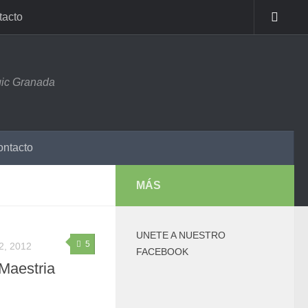
tacto
ic Granada
ntacto
MÁS
UNETE A NUESTRO
5
, 2012
FACEBOOK
 Maestria