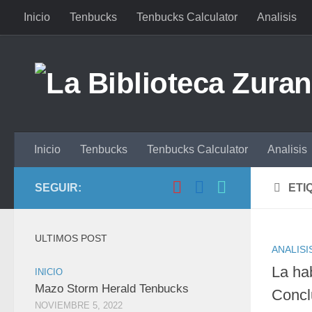
Inicio
Tenbucks
Tenbucks Calculator
Analisis
Saltar al contenido
Inicio
Tenbucks
Tenbucks Calculator
Analisis
SEGUIR:
ETI
ULTIMOS POST
ANALISI
La ha
INICIO
Mazo Storm Herald Tenbucks
Concl
NOVIEMBRE 5, 2022