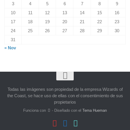
3
4
5
6
7
8
9
10
11
12
13
14
15
16
17
18
19
20
21
22
23
24
25
26
27
28
29
30
31
« Nov
Todas las imágenes son propiedad de la empresa Wizards of
the Coast, se hace uso de ellas con el consentimiento de sus
propietarios
Funciona con
- Diseñado con el
Tema Hueman