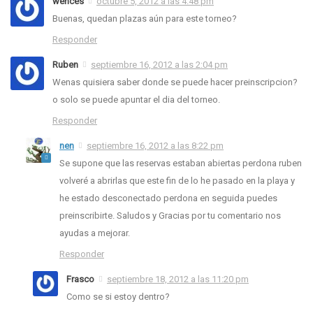
wences
octubre 5, 2012 a las 4:48 pm
Buenas, quedan plazas aún para este torneo?
Responder
Ruben
septiembre 16, 2012 a las 2:04 pm
Wenas quisiera saber donde se puede hacer preinscripcion?
o solo se puede apuntar el dia del torneo.
Responder
nen
septiembre 16, 2012 a las 8:22 pm
Se supone que las reservas estaban abiertas perdona ruben
volveré a abrirlas que este fin de lo he pasado en la playa y
he estado desconectado perdona en seguida puedes
preinscribirte. Saludos y Gracias por tu comentario nos
ayudas a mejorar.
Responder
Frasco
septiembre 18, 2012 a las 11:20 pm
Como se si estoy dentro?