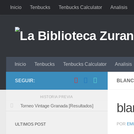
Inicio
Tenbucks
Tenbucks Calculator
Analisis
Saltar al contenido
Inicio
Tenbucks
Tenbucks Calculator
Analisis
SEGUIR:
BLANC
HISTORIA PREVIA
bl
Torneo Vintage Granada [Resultados]
POR
EMI
ULTIMOS POST