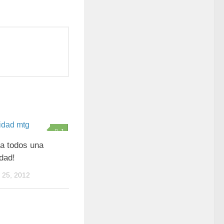
1
a todos una
dad!
25, 2012