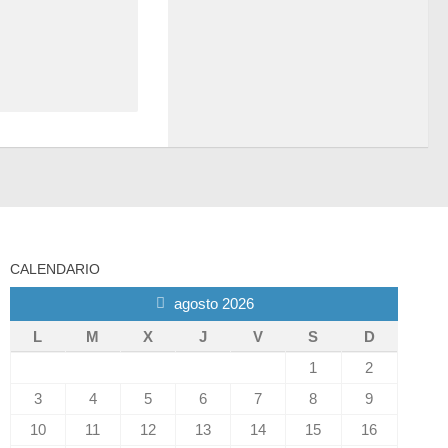
CALENDARIO
agosto 2026
L
M
X
J
V
S
D
1
2
3
4
5
6
7
8
9
10
11
12
13
14
15
16