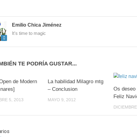
Emilio Chica Jiménez
It's time to magic
MBIÉN TE PODRÍA GUSTAR...
0
3
 Open de Modern
La habilidad Milagro mtg
Os deseo 
inares]
– Conclusion
Feliz Navi
RE 5, 2013
MAYO 9, 2012
DICIEMBRE 
rios