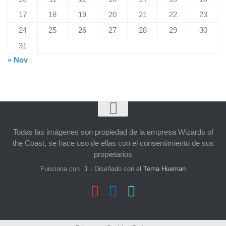
17
18
19
20
21
22
23
24
25
26
27
28
29
30
31
« Nov
Todas las imágenes son propiedad de la empresa Wizards of
the Coast, se hace uso de ellas con el consentimiento de sus
propietarios
Funciona con
- Diseñado con el
Tema Hueman