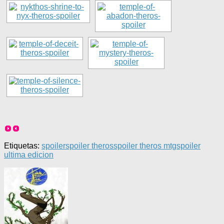
Etiquetas:
spoiler
spoiler theros
spoiler theros mtg
spoiler
ultima edicion