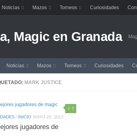
Noticias
Mazos
Torneos
Curiosidades
Con
Mag
Noticias
Mazos
Torneos
Curiosidades
Co
QUETADO:
MARK JUSTICE
7
IDADES
/
INICIO
MAYO 26, 2012
ejores jugadores de