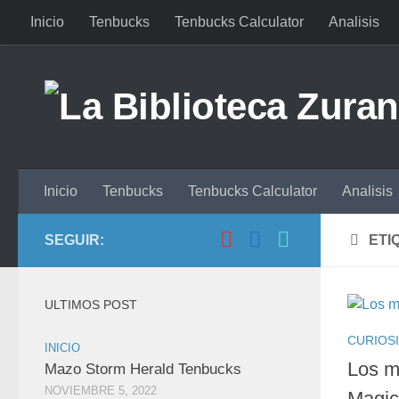
Inicio
Tenbucks
Tenbucks Calculator
Analisis
Saltar al contenido
Inicio
Tenbucks
Tenbucks Calculator
Analisis
SEGUIR:
ETI
ULTIMOS POST
CURIOS
INICIO
Los m
Mazo Storm Herald Tenbucks
NOVIEMBRE 5, 2022
Magic