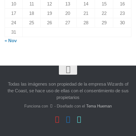
10
11
12
13
14
15
16
17
18
19
20
21
22
23
24
25
26
27
28
29
30
31
« Nov
Todas las imágenes son propiedad de la empresa Wizards of
the Coast, se hace uso de ellas con el consentimiento de sus
propietarios
Funciona con
- Diseñado con el
Tema Hueman