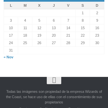
L
M
X
J
V
S
D
1
2
3
4
5
6
7
8
9
10
11
12
13
14
15
16
17
18
19
20
21
22
23
24
25
26
27
28
29
30
31
« Nov
Todas las imágenes son propiedad de la empresa Wizards of
the Coast, se hace uso de ellas con el consentimiento de sus
propietarios