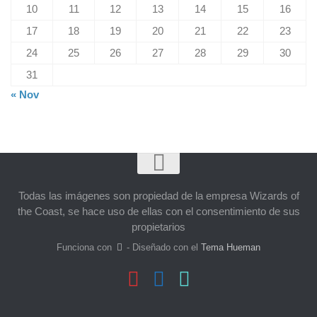
10
11
12
13
14
15
16
17
18
19
20
21
22
23
24
25
26
27
28
29
30
31
« Nov
Todas las imágenes son propiedad de la empresa Wizards of
the Coast, se hace uso de ellas con el consentimiento de sus
propietarios
Funciona con
- Diseñado con el
Tema Hueman