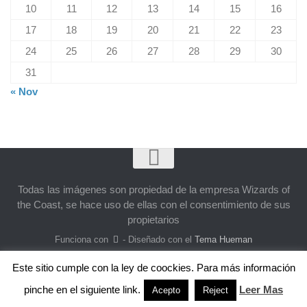
10
11
12
13
14
15
16
17
18
19
20
21
22
23
24
25
26
27
28
29
30
31
« Nov
Todas las imágenes son propiedad de la empresa Wizards of
the Coast, se hace uso de ellas con el consentimiento de sus
propietarios
Funciona con
- Diseñado con el
Tema Hueman
Este sitio cumple con la ley de coockies. Para más información
pinche en el siguiente link.
Leer Mas
Acepto
Reject