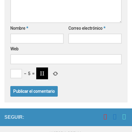
Nombre
*
Correo electrónico
*
Web
−
5
=
SEGUIR: