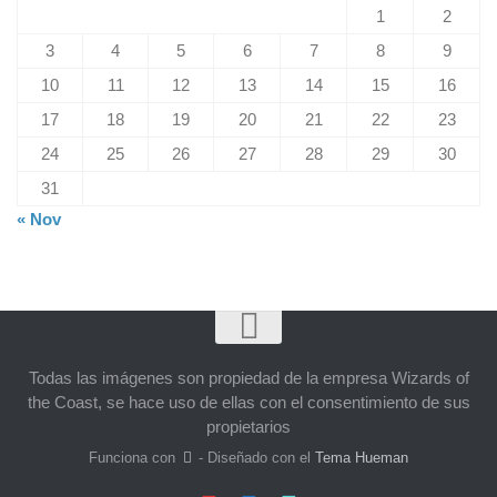
1
2
3
4
5
6
7
8
9
10
11
12
13
14
15
16
17
18
19
20
21
22
23
24
25
26
27
28
29
30
31
« Nov
Todas las imágenes son propiedad de la empresa Wizards of
the Coast, se hace uso de ellas con el consentimiento de sus
propietarios
Funciona con
- Diseñado con el
Tema Hueman