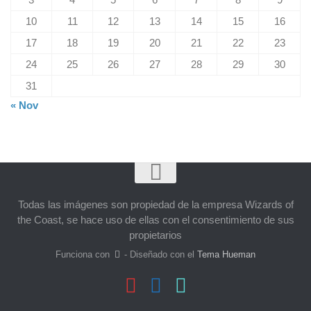
10
11
12
13
14
15
16
17
18
19
20
21
22
23
24
25
26
27
28
29
30
31
« Nov
Todas las imágenes son propiedad de la empresa Wizards of
the Coast, se hace uso de ellas con el consentimiento de sus
propietarios
Funciona con
- Diseñado con el
Tema Hueman