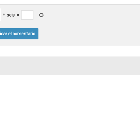
+
seis
=