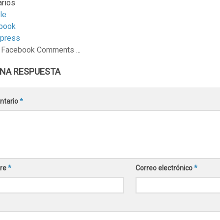
rios
le
book
press
 Facebook Comments ...
UNA RESPUESTA
ntario
*
re
*
Correo electrónico
*