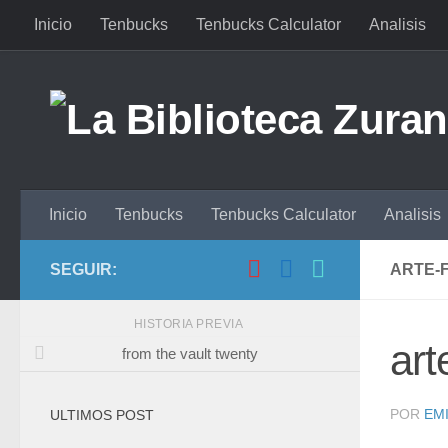
Inicio
Tenbucks
Tenbucks Calculator
Analisis
Saltar al contenido
Inicio
Tenbucks
Tenbucks Calculator
Analisis
SEGUIR:
ARTE-
HISTORIA PREVIA
art
from the vault twenty
POR
EMI
ULTIMOS POST