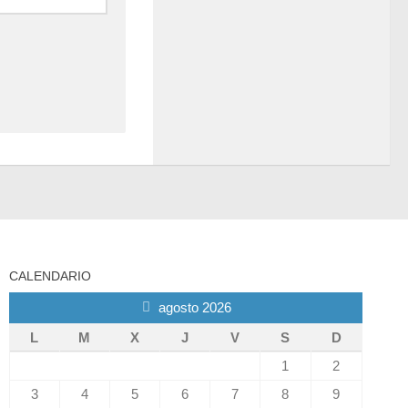
CALENDARIO
agosto 2026
L
M
X
J
V
S
D
1
2
3
4
5
6
7
8
9