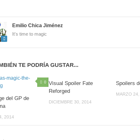
Emilio Chica Jiménez
It's time to magic
MBIÉN TE PODRÍA GUSTAR...
0
0
Visual Spoiler Fate
Spoilers 
Reforged
MARZO 24,
ge del GP de
DICIEMBRE 30, 2014
ona
, 2014