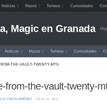
Noticias
Mazos
Torneos
Curiosidades
Con
Mag
Noticias
Mazos
Torneos
Curiosidades
Co
FROM-THE-VAULT-TWENTY-MTG
e-from-the-vault-twenty-m
LIO CHICA JIMÉNEZ
·
JULIO 22, 2013