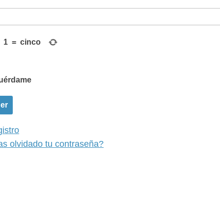
−
1
=
cinco
uérdame
er
istro
s olvidado tu contraseña?