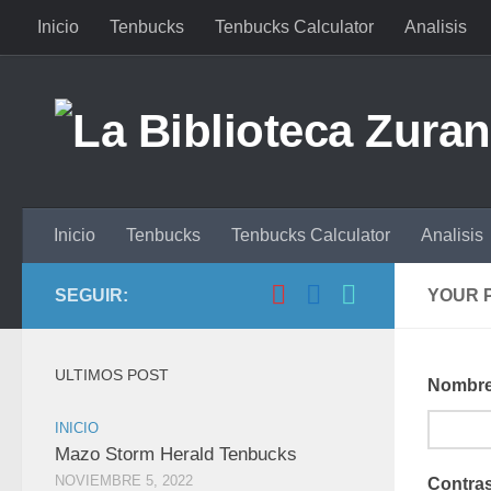
Inicio
Tenbucks
Tenbucks Calculator
Analisis
Saltar al contenido
Inicio
Tenbucks
Tenbucks Calculator
Analisis
SEGUIR:
YOUR 
ULTIMOS POST
Nombre 
INICIO
Mazo Storm Herald Tenbucks
NOVIEMBRE 5, 2022
Contra