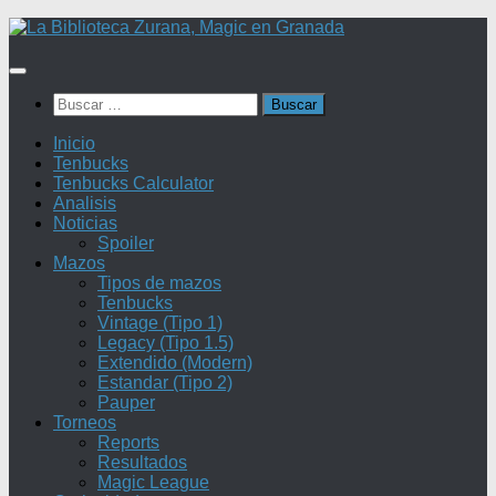
Saltar
al
contenido
Buscar:
Inicio
Tenbucks
Tenbucks Calculator
Analisis
Noticias
Spoiler
Mazos
Tipos de mazos
Tenbucks
Vintage (Tipo 1)
Legacy (Tipo 1.5)
Extendido (Modern)
Estandar (Tipo 2)
Pauper
Torneos
Reports
Resultados
Magic League