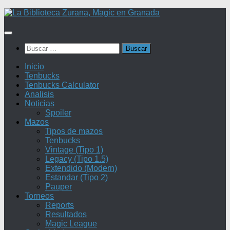
Saltar
al
contenido
Buscar:
Inicio
Tenbucks
Tenbucks Calculator
Analisis
Noticias
Spoiler
Mazos
Tipos de mazos
Tenbucks
Vintage (Tipo 1)
Legacy (Tipo 1.5)
Extendido (Modern)
Estandar (Tipo 2)
Pauper
Torneos
Reports
Resultados
Magic League