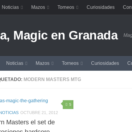
Noticias
Mazos
Torneos
Curiosidades
Con
Mag
Noticias
Mazos
Torneos
Curiosidades
Co
QUETADO:
MODERN MASTERS MTG
5
NOTICIAS
OCTUBRE 21, 2012
n Masters el set de
resiones hardcore