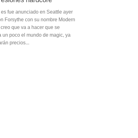
 es fue anunciado en Seattle ayer
on Forsythe con su nombre Modern
 creo que va a hacer que se
 un poco el mundo de magic, ya
rán precios...