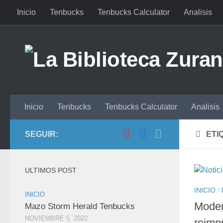
Inicio
Tenbucks
Tenbucks Calculator
Analisis
Saltar al contenido
Inicio
Tenbucks
Tenbucks Calculator
Analisis
SEGUIR:
ETI
ULTIMOS POST
INICIO
/
INICIO
Moder
Mazo Storm Herald Tenbucks
NOVIEMBRE 5, 2022
reimp