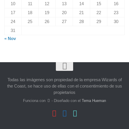
10
11
12
13
14
15
16
17
18
19
20
21
22
23
24
25
26
27
28
29
30
31
« Nov
Todas las imágenes son propiedad de la empresa Wizards of
the Coast, se hace uso de ellas con el consentimiento de sus
propietarios
Funciona con
- Diseñado con el
Tema Hueman